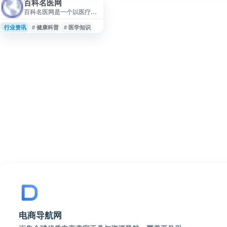
百科名医网
百科名医网是一个以医疗健
康知识为主题的网站，面向
用户提供疾病、症状、诊疗
行业资讯
# 健康科普
# 医学知识
常识等相关信息参考。网站
内容适合用于日常健康科普
查询，帮助用户了解基础医
学知识和常见健康问题。信
息仅供参考，具体诊断和治
疗建议应以专业医生意见为
准。
电商导航网