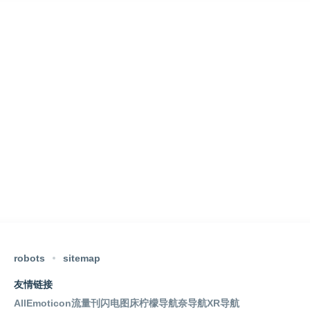
robots
sitemap
友情链接
AllEmoticon
流量刊
闪电图床
柠檬导航
奈导航
XR导航