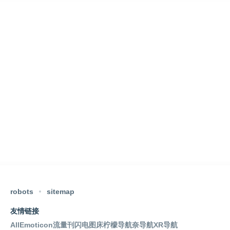
robots
sitemap
友情链接
AllEmoticon
流量刊
闪电图床
柠檬导航
奈导航
XR导航