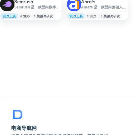
Semrush
Ahrefs
Semrush 是一款面向数字营
Ahrefs 是一款面向营销人
销与品牌可见度管理的综合
员、SEO 从业者和内容团队
平台，提供 SEO、PPC、内
的数字营销分析平台，提供
SEO工具
# SEO
# 关键词研究
SEO工具
# SEO
# 关键词研究
容营销、竞争对手分析、社
关键词研究、竞争对手分
交媒体管理和流量研究等工
析、反向链接监测、网站审
具。用户可通过关键词研
计、排名追踪等功能。平台
究、网站审计、排名跟踪、
基于大规模搜索与 AI 数据
外链分析等功能，优化搜索
库，帮助用户了解网站可见
表现并评估营销效果。
度、优化内容策略，并提升
Semrush 还支持品牌在 AI
在搜索引擎、AI 搜索及社交
搜索环境中的可见度分析，
渠道中的表现。
适合企业、营销团队、SEO
从业者和内容运营人员用于
提升线上曝光与数据化决策
电商导航网