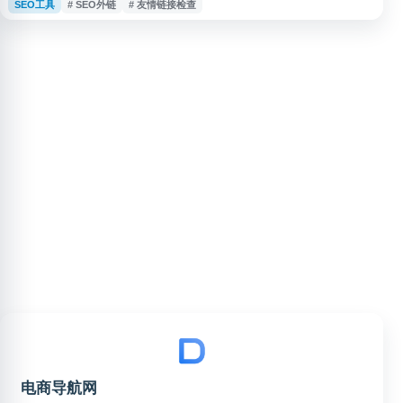
SEO工具
# SEO外链
# 友情链接检查
友链是否正常展示、是否存在异常或遗漏，提升友情链接管理效率。网站适用
于日常站点维护、SEO 外链管理和友情链接交换后的核查等场景。
电商导航网