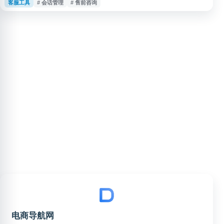
客服工具
# 会话管理
# 售前咨询
商经营者提供即时消息接待、会话管理和客户服务协作能力，帮助商家提升咨
询响应效率与店铺服务管理水平。
电商导航网