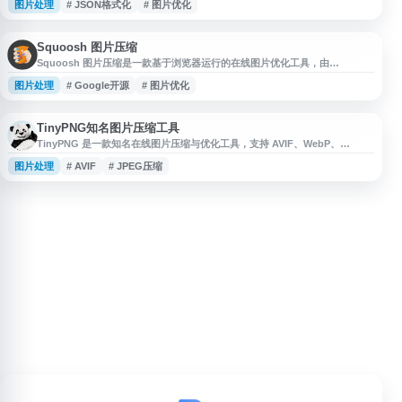
图片处理
# JSON格式化
# 图片优化
完成各类操作任务。网站界面简洁，工具分类清晰，支持文本处理、编码转
换、图片优化、JSON格式化等功能。用户无需安装软件，通过浏览器即可使
用各项工具服务，适合开发者、设计师及日常办公人群使用。网站持续更新工
具库，致
Squoosh 图片压缩
Squoosh 图片压缩是一款基于浏览器运行的在线图片优化工具，由
GoogleChromeLabs 开源维护。用户可直接在本地浏览器中上传图片，使用
图片处理
# Google开源
# 图片优化
多种编码格式和压缩参数进行优化，并实时对比压缩前后的画质与文件大小。
Squoosh 支持常见图片格式转换、尺寸调整和质量调节，适合网页图片压
缩、性能优化、素材处理等场景。
TinyPNG知名图片压缩工具
TinyPNG 是一款知名在线图片压缩与优化工具，支持 AVIF、WebP、
JPEG、PNG 等格式，可在尽量保持视觉质量的同时减小图片文件体积，帮助
图片处理
# AVIF
# JPEG压缩
网站提升加载速度与性能表现。用户可通过网页直接上传图片进行压缩，也适
合用于网页设计、内容发布、电商图片处理和日常素材优化。