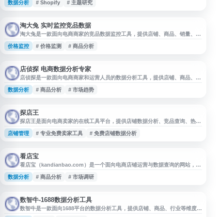
数据分析
# Shopify
# 主题研究
踪、店铺销售数据监控、应用插件（Apps）分析以及主题（Theme）研究
等。 通过 PPSPY，用户可以深入了解竞争对手店铺的运营策略，追踪热销商
品趋势，获取精准的销售数据和流量分析，帮助卖家发现市场机
淘大兔 实时监控竞品数据
淘大兔是一款面向电商商家的竞品数据监控工具，提供店铺、商品、销量、价
格等数据的实时跟踪与分析，帮助用户了解竞品动态、市场变化和运营趋势。
价格监控
# 价格监测
# 商品分析
平台适用于选品参考、价格监测、竞品对比和运营决策等场景，为电商运营人
员提供数据化支持。
店侦探 电商数据分析专家
店侦探是一款面向电商商家和运营人员的数据分析工具，提供店铺、商品、行
业及竞品相关数据查询与分析服务，帮助用户了解市场趋势、评估商品表现、
数据分析
# 商品分析
# 市场趋势
优化选品和运营决策。适用于电商数据监控、竞品分析、店铺运营分析等场
景。
探店王
探店王是面向电商卖家的在线工具平台，提供店铺数据分析、竞品查询、热门
词与成交关键词查看、流量来源分析、直通车优化、旺旺号查验、标签检测等
店铺管理
# 专业免费卖家工具
# 免费店铺数据分析
功能。网站覆盖淘宝、天猫、拼多多等场景，适用于店铺运营、竞品监控、标
题优化和账号风险排查等日常电商管理需求。
看店宝
看店宝（kandianbao.com）是一个面向电商店铺运营与数据查询的网站，提
供店铺、商品、行业等相关信息的查询与分析入口，适用于商家运营、选品参
数据分析
# 商品分析
# 市场调研
考、竞品观察和市场数据整理等场景。网站可帮助用户更高效地获取店铺经营
相关数据，辅助日常运营决策。
数智牛-1688数据分析工具
数智牛是一款面向1688平台的数据分析工具，提供店铺、商品、行业等维度的
数据查看与分析服务，帮助用户了解市场趋势、商品表现和运营数据。网站适