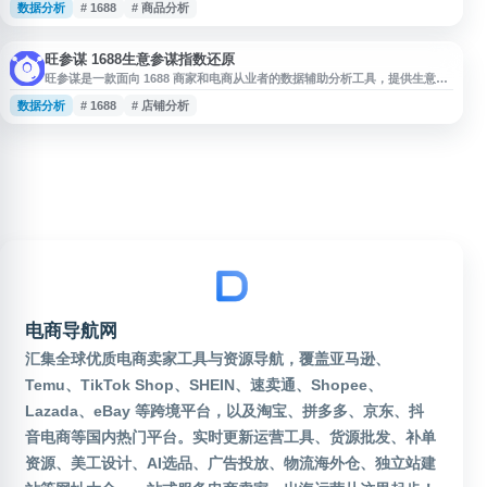
数据分析
# 1688
# 商品分析
合1688商家、电商运营人员及数据分析需求用户，用于辅助选品、优化经营决
策和提升平台运营效率。
旺参谋 1688生意参谋指数还原
旺参谋是一款面向 1688 商家和电商从业者的数据辅助分析工具，提供生意参
谋指数还原、新版数据分析与数据下载等功能，帮助用户更便捷地查看和整理
数据分析
# 1688
# 店铺分析
店铺经营相关数据。网站适合需要进行 1688 数据分析、商品运营参考和电商
决策辅助的用户使用。
电商导航网
汇集全球优质电商卖家工具与资源导航，覆盖亚马逊、
Temu、TikTok Shop、SHEIN、速卖通、Shopee、
Lazada、eBay 等跨境平台，以及淘宝、拼多多、京东、抖
音电商等国内热门平台。实时更新运营工具、货源批发、补单
资源、美工设计、AI选品、广告投放、物流海外仓、独立站建