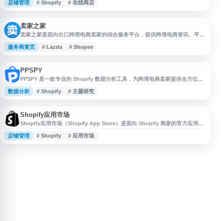
店铺管理
# Shopify
# 在线商店
销推广等功能，用户无需编程基础即可快速创建专业网店。支持多渠道销售，
包括独立站、社交媒体、线下门店等场景。内置 AI 辅助工具帮助优化产品描
述、营销文案和业务决策。提供丰富的主题模板、应用插件和支付网关对接，
适配全球
卖家之家
卖家之家是面向出口跨境电商卖家的综合服务平台，提供跨境电商资讯、平台
动态、运营工具、测评黑名单及服务商资源等内容，覆盖亚马逊、TikTok、
服务商黄页
# Lazda
# Shopee
Shopee、Lazada、Shopify、独立站等领域，帮助卖家了解行业信息、提升
运营效率并对接跨境电商相关资源。
PPSPY
PPSPY 是一款专业的 Shopify 数据分析工具，为跨境电商卖家提供全方位的
店铺运营支持。平台核心功能包括 Shopify 店铺调研分析、商品选品数据追
数据分析
# Shopify
# 主题研究
踪、店铺销售数据监控、应用插件（Apps）分析以及主题（Theme）研究
等。 通过 PPSPY，用户可以深入了解竞争对手店铺的运营策略，追踪热销商
品趋势，获取精准的销售数据和流量分析，帮助卖家发现市场机
Shopify应用市场
Shopify应用市场（Shopify App Store）是面向 Shopify 商家的官方应用平
台，提供经过 Shopify 审核的各类应用，用于扩展和优化在线商店功能。平
店铺管理
# Shopify
# 应用市场
台涵盖营销推广、店铺设计、订单履约、客户服务、数据分析、库存管理等应
用类别，帮助商家根据业务需求定制店铺、提升运营效率并支持业务增长。