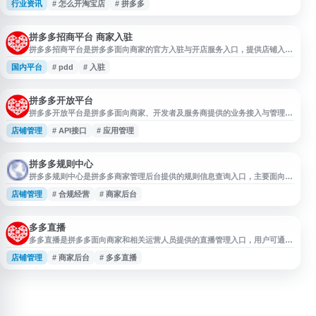
行业资讯
# 怎么开淘宝店
# 拼多多
推广、运营工具推荐、培训课程、行业资讯和实操经验等内容，帮助卖家获取
电商运营干货、学习经营方法并了解行业动态。
拼多多招商平台 商家入驻
拼多多招商平台是拼多多面向商家的官方入驻与开店服务入口，提供店铺入
驻、商家登录、资质提交、开店流程指引等功能。平台适用于希望在拼多多商
国内平台
# pdd
# 入驻
城开展电商经营的个人或企业商家，可用于了解招商政策、店铺类型、入驻要
求及相关运营服务。
拼多多开放平台
拼多多开放平台是拼多多面向商家、开发者及服务商提供的业务接入与管理入
口，支持应用管理、接口对接、店铺及订单相关能力调用等功能。平台围绕拼
店铺管理
# API接口
# 应用管理
多多电商生态，帮助用户进行系统集成、业务开发和运营管理，适用于需要接
入拼多多后台能力的企业和开发者。
拼多多规则中心
拼多多规则中心是拼多多商家管理后台提供的规则信息查询入口，主要面向平
台商家、运营人员及相关从业者，帮助用户了解拼多多平台的经营规范、商品
店铺管理
# 合规经营
# 商家后台
发布、交易管理、售后服务、违规处理等规则内容。用户可通过该页面获取平
台规则说明和管理要求，便于合规经营、规范店铺运营并及时关注规则更新。
多多直播
多多直播是拼多多面向商家和相关运营人员提供的直播管理入口，用户可通过
该页面登录拼多多管理后台，进行直播相关的业务管理与运营操作。拼多多是
店铺管理
# 商家后台
# 多多直播
以拼团模式为特色的社交电商平台，支持用户与朋友、家人、邻居等共同拼团
购买商品，覆盖多类消费场景。该入口适合需要开展拼多多直播带货、店铺运
营和电商管理的用户访问。