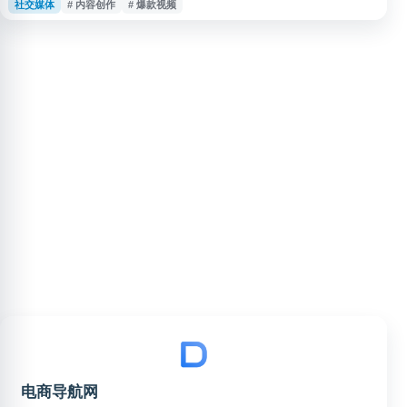
社交媒体
# 内容创作
# 爆款视频
向参考和数据分析服务，帮助运营人员快速了解当前热门短视频的选题、结
构、节奏和卖点表达方式，降低内容创作的试错成本。 平台适合做视频号带
货、私域成交、本地生活、滋补食品、家居百货等品类的商家使用，也可作为
淘宝、抖音等平台卖家拓
电商导航网