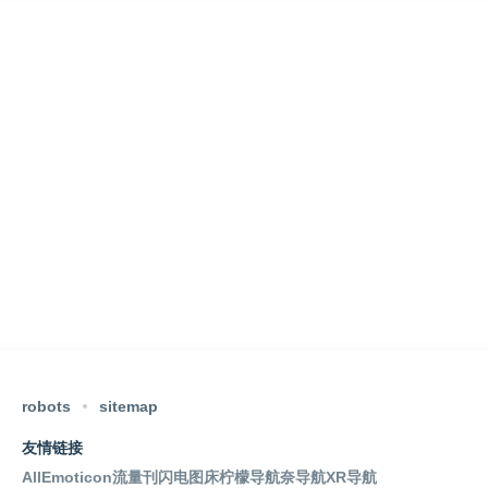
robots
sitemap
友情链接
AllEmoticon
流量刊
闪电图床
柠檬导航
奈导航
XR导航