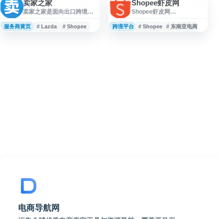
卖家之家
Shopee虾皮网
卖家之家是面向出口跨境电
Shopee虾皮网
商卖家的综合服务平台，提
（shopee.com.my）是面向
供跨境电商资讯、平台动
马来西亚市场的电商购物平
服务商黄页
# Lazda
# Shopee
跨境平台
# Shopee
# 东南亚电商
态、运营工具、测评黑名单
台，提供日用品、电子产
及服务商资源等内容，覆盖
品、服饰、美妆、家居、母
亚马逊、TikTok、Shopee、
婴、食品等多类商品浏览与
Lazada、Shopify、独立站
在线购买服务。网站支持商
等领域，帮助卖家了解行业
品搜索、店铺浏览、促销活
信息、提升运营效率并对接
动、订单管理和移动端购物
跨境电商相关资源。
等功能，适合用户查询本地
商品价格、了解商家信息并
进行线上购物。
电商导航网