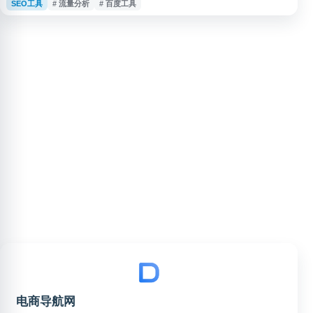
SEO工具
# 流量分析
# 百度工具
客来源、页面浏览、地域分布、设备类型、转化路径等数据，帮助了解用户行
为和网站运营效果。百度统计支持多维度报表与数据分析，适用于网站运营优
化、推广效果评估和搜索流量监测等场景。
电商导航网