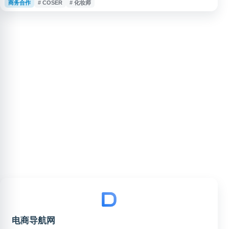
商务合作
# COSER
# 化妆师
及商家拍摄需求。平台适用于寻找摄影师兼职、模特兼职、商业拍摄合作和个
人创作约拍等场景。
电商导航网