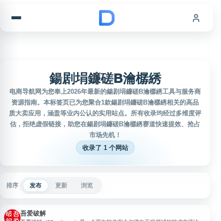
跳到内容
鍚剧埍鐮磋В瀹樼綉
电商导航网为您奉上2026年最新的鍚剧埍鐮磋В瀹樼綉工具与服务商
资源指南。本标签页已为您聚合1款鍚剧埍鐮磋В瀹樼綉相关的高品
质大卖应用，涵盖等业内公认的实用站点。所有收录均经过多维度评
估，拒绝虚假链接，助您在鍚剧埍鐮磋В瀹樼綉赛道快速提效、抢占
市场先机！
收录了 1 个网站
排序
发布
更新
浏览
吾爱破解