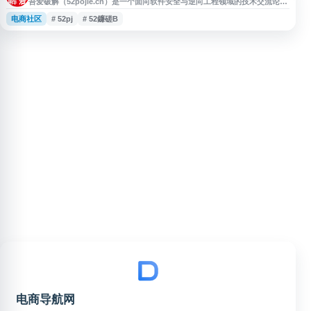
吾爱破解（52pojie.cn）是一个面向软件安全与逆向工程领域的技术交流论
坛，内容涵盖逆向分析、反病毒技术、调试工具、编程开发、漏洞研究及相关
电商社区
# 52pj
# 52鐮磋В
学习资料。网站提供技术讨论、经验分享、教程资源和工具信息，适合关注软
件安全研究、逆向工程学习与安全技术交流的用户参考。
电商导航网