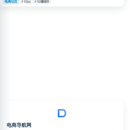
电商社区
# 52pj
# 52鐮磋В
学习资料。网站提供技术讨论、经验分享、教程资源和工具信息，适合关注软
件安全研究、逆向工程学习与安全技术交流的用户参考。
电商导航网