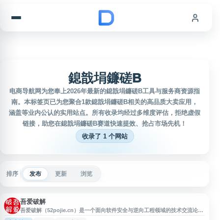
跳到内容
鎴戠埍鐮磋В
电商导航网为您奉上2026年最新的鎴戠埍鐮磋В工具与服务商资源指
南。本标签页已为您聚合1款鎴戠埍鐮磋В相关的高品质大卖应用，
涵盖等业内公认的实用站点。所有收录均经过多维度评估，拒绝虚假
链接，助您在鎴戠埍鐮磋В赛道快速提效、抢占市场先机！
收录了 1 个网站
排序
发布
更新
浏览
吾爱破解
吾爱破解（52pojie.cn）是一个面向软件安全与逆向工程领域的技术交流论
坛，内容涵盖逆向分析、反病毒技术、调试工具、编程开发、漏洞研究及相关