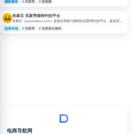
摄影服务
# 买家秀
# 短视频
拍，帮助麻豆达人承接通告，也便于商家和通告主发布需求、寻找合适人选，
适用于电商种草、产品展示和短视频内容制作等场景。
有麻豆 买家秀模特约拍平台
有麻豆（youmadou.com）是面向商家与模特的买家秀约拍平台，提供买家
秀、种草内容、口播、短视频拍摄等服务。平台汇集多类型模特资源，支持商
业务外包
# 买家秀
# 优质美女模特
家发布拍摄需求、筛选合作对象，并通过担保交易提升约拍流程的安全性与效
率，适用于电商展示、淘宝买家秀、内容营销及模特兼职接单等场景。
电商导航网