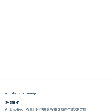
robots
sitemap
友情链接
AllEmoticon
流量刊
闪电图床
柠檬导航
奈导航
XR导航