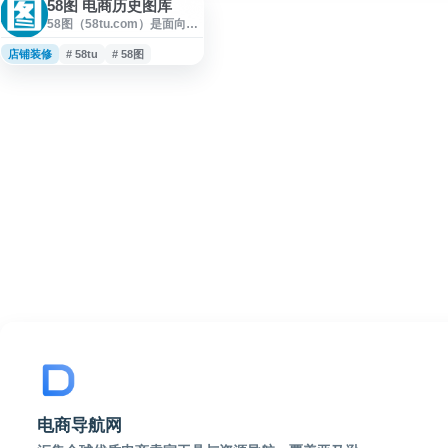
58图 电商历史图库
58图（58tu.com）是面向电
商运营、设计与企划人员的
历史图库与案例参考平台，
店铺装修
# 58tu
# 58图
提供店铺首页历史快照、专
题设计、竞品页面记录和电
商案例分析等资料。网站侧
重还原店铺运营与页面设计
过程，帮助用户从历史实战
案例中了解活动策划、视觉
设计和运营思路，为电商店
铺优化、页面改版及企划制
定提供参考。
电商导航网