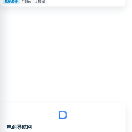
店铺装修
# 58tu
# 58图
料。网站侧重还原店铺运营与页面设计过程，帮助用户从历史实战案例中了解
活动策划、视觉设计和运营思路，为电商店铺优化、页面改版及企划制定提供
参考。
电商导航网