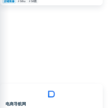
店铺装修
# 58tu
# 58图
料。网站侧重还原店铺运营与页面设计过程，帮助用户从历史实战案例中了解
活动策划、视觉设计和运营思路，为电商店铺优化、页面改版及企划制定提供
参考。
电商导航网