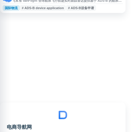
飞常准 VariFlight 全球航班飞行轨迹实时跟踪雷达提供基于 ADS-B 的航班动
态查询服务，支持全球航班实时跟踪地图、飞机飞行轨迹回放、航班状态查
国际物流
# ADS-B device application
# ADS-B设备申请
看、航班轨迹数据下载等功能。网站还提供 ADS-B 设备申请使用、飞机图片
展示等信息服务，适合航空爱好者、出行用户及相关行业人员查询航班实时位
置和飞行轨迹数据。
电商导航网