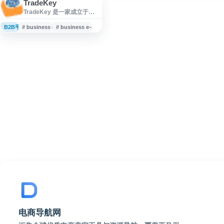
TradeKey
TradeKey 是一家成立于
2006 年的全球性 B2B 电子
商务平台，总部位于巴基斯
B2B平台
# business directory
# business e-commerce
坦卡拉奇，致力于连接全球
买家与供应商。平台拥有超
过 937 万注册会员，覆盖
240 多个国家和地区，提供
涵盖机械设备、电子产品、
纺织服装、化工原料、建筑
材料等多个行业的贸易撮合
服务。 网站主要功能包括产
品展示、供求信息发布、企
业目录查询和在线询盘系
统。制造商、出口商、
电商导航网