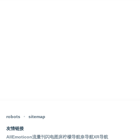
robots
sitemap
友情链接
AllEmoticon
流量刊
闪电图床
柠檬导航
奈导航
XR导航