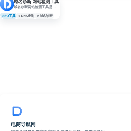
域名诊断 网站检测工具
域名诊断网站检测工具是
DNS.com 提供的在线检测服
务，可用于查询域名相关状
SEO工具
# DNS查询
# 域名诊断
态、网站访问情况及基础解
析信息，帮助用户快速了解
网站配置与运行是否存在异
常。适合站长、运维人员和
域名用户进行网站健康检
查、故障排查和日常维护参
考。
电商导航网