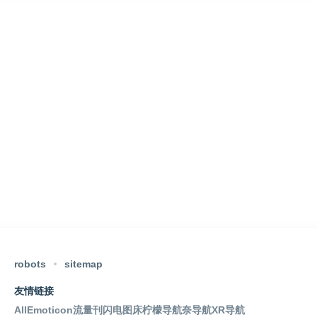
robots
sitemap
友情链接
AllEmoticon
流量刊
闪电图床
柠檬导航
奈导航
XR导航