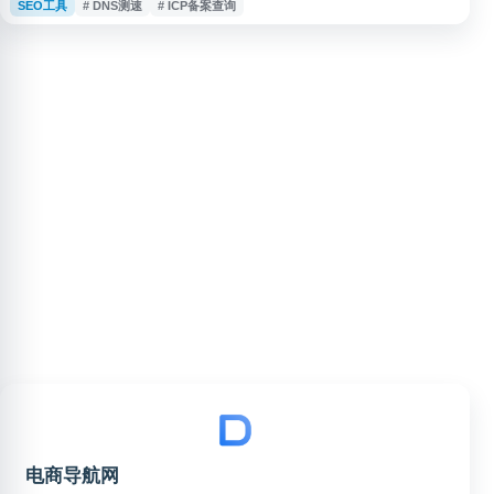
SEO工具
# DNS测速
# ICP备案查询
支持 ICP 备案查询和 Whois 信息查询。平台通过国内外多节点检测，帮助用
户了解站点访问质量、网络连通性、域名信息及相关网络性能表现，适合站
长、运维人员和普通用户进行网络诊断与网站可用性评估。
电商导航网