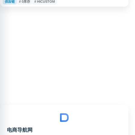
供应链
# 0库存
# HICUSTOM
服务。平台支持来图定制、按需生产、一件代发、小单快反和0库存运营，覆
盖美国、欧洲等本土货盘资源，适用于亚马逊等跨境渠道的测款、上新与泛精
品运营场景。
电商导航网