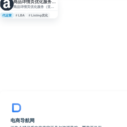
商品详情页优化服务（亚马逊LBA）
商品详情页优化服务（亚马
逊LBA）是亚马逊卖家成长
服务面向卖家的运营支持方
代运营
# LBA
# Listing优化
案，提供一对一定制化的专
业洞察与可落地行动建议，
帮助卖家优化商品详情页表
现、夯实运营基础并提升精
细化管理能力。服务适用于
不同发展阶段的亚马逊卖
家，支持成长型、成熟型及
品类头部卖家提升运营效率
与全球业务协同。
电商导航网