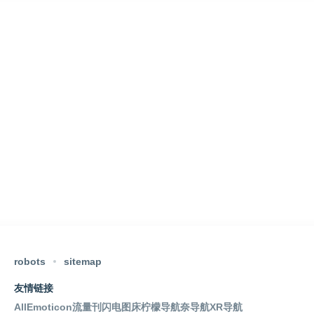
robots
sitemap
友情链接
AllEmoticon
流量刊
闪电图床
柠檬导航
奈导航
XR导航