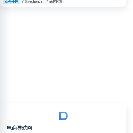
业务外包
# Onechance
# 品牌运营
电商运营相关服务，涵盖品牌线上运营、渠道管理、营销支持等业务，致力于
提升品牌在电商渠道的经营效率与服务能力。
电商导航网