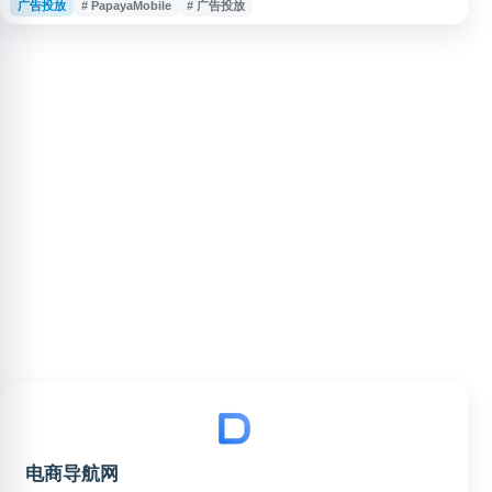
广告投放
# PapayaMobile
# 广告投放
服务。网站展示了公司业务能力、解决方案与相关资源，适合需要了解跨境营
销、移动广告和全球用户增长服务的企业用户参考。
电商导航网