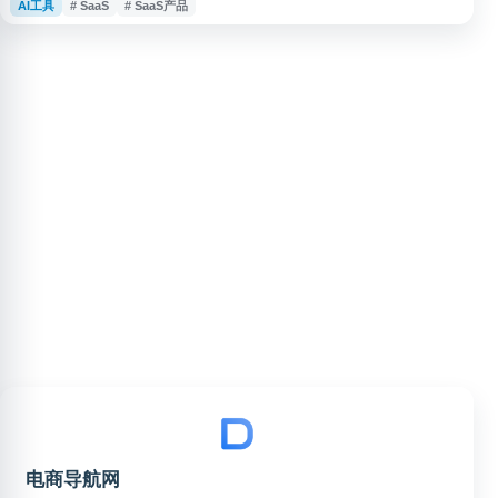
AI工具
# SaaS
# SaaS产品
合同实务经验，提供智能审查、文本比对、合同文本编辑等功能，适合法务、
律师及企业合同管理人员用于提升合同处理效率。
电商导航网