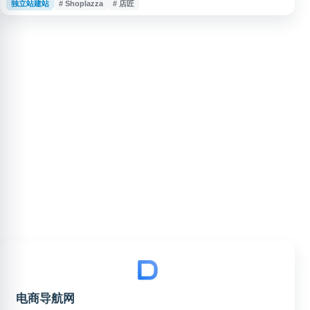
独立站建站
# Shoplazza
# 店匠
平台支持多语言、多货币及多种销售场景，适合品牌商家、外贸企业和跨境卖
家用于建设自有电商网站，提升海外市场运营效率。
电商导航网