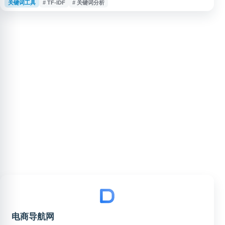
关键词工具
# TF-IDF
# 关键词分析
标题、搜索词等文本数据中快速提取高频词汇和关键信息。工具支持自定义词
典和同义词词典，可生成饼状图、折线图、柱状图、网络关系图、热力图等多
种可视化图表，并提供打标表、矩阵表等数据下载功能。适用于亚马逊、淘
宝、抖音、Tik
电商导航网