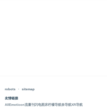
robots
sitemap
友情链接
AllEmoticon
流量刊
闪电图床
柠檬导航
奈导航
XR导航