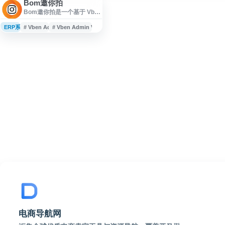
Bom邀你拍
Bom邀你拍是一个基于 Vben
Admin、Vue3 与 Vite 构建
的现代化后台管理系统网
ERP系统
# Vben Admin
# Vben Admin Vue3 Vite
站，提供管理端页面与相关
功能入口。网站适用于后台
系统展示、业务管理平台访
问及项目管理场景，页面结
构偏向管理系统应用，便于
用户进行信息查看与功能操
作。
电商导航网