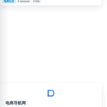
电商社区
# amazon
# b2c
Google、TikTok、AI 等领域，聚焦销售运营、内容营销、SNS、SEM 等实
务话题。用户可在社区分享经验、知识和观点，获取行业信息与运营思路。
电商导航网