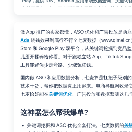
Play，提供 iOS、Android 应用市场数据查询、关键词优化、A
析等工具与服务。平台还提供应用推广案例、技术内容
营人员和移动营销团队进行 App 市场监测、投放优化
做 App 推广的卖家都懂，ASO 优化和广告投放是两
Ads
烧钱效果到底行不行？七麦数据（www.qimai.
Store 和 Google Play 双平台，从关键词
儿掰开揉碎给你看。对于跑独立站 App、TikTok Sho
工具能帮你少走弯路、少烧冤枉钱。
国内做 ASO 和应用数据分析，七麦算是扛把子级
技术干货，帮你把数据真正用起来。电商导航网收录它
七麦恰好能在
关键词优化
、广告投放和数据监测这几
这神器怎么帮我爆单?
关键词挖掘和 ASO 优化全套打法。七麦数据的
关