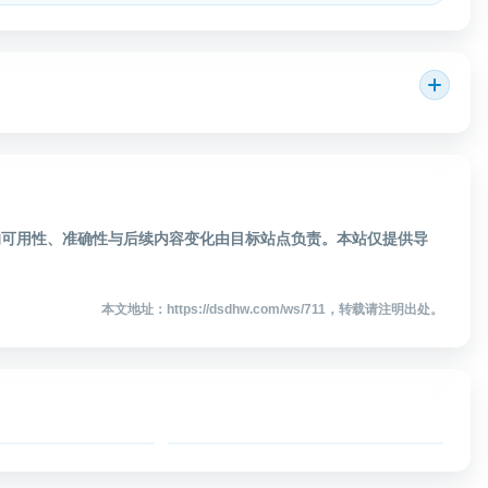
接的可用性、准确性与后续内容变化由目标站点负责。本站仅提供导
本文地址：https://dsdhw.com/ws/711，转载请注明出处。
宝贝累计销量查询
镝数聚-权威数据
贝累计销量查询
镝数聚