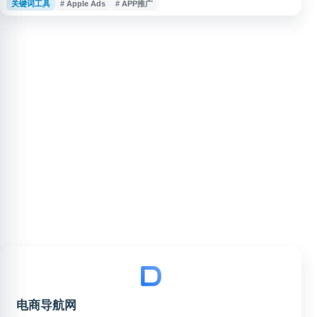
关键词工具
# Apple Ads
# APP推广
Apple Ads/Search Ads 分析等工具与服务。平台还提供应用推广案例、技术
内容和数据报告，适用于开发者、运营人员和移动营销团队进行 App 市场监
测、投放优化与增长策略制定。
电商导航网