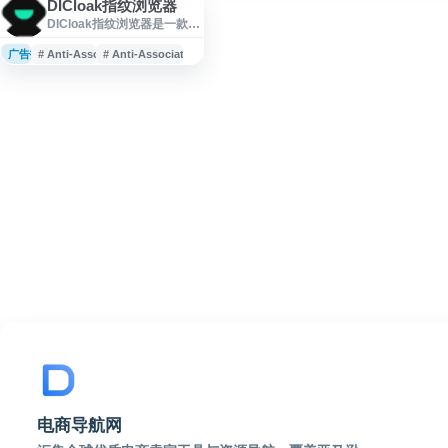
DICloak指纹浏览器
DICloak指纹浏览器是一款面
向多账号管理场景的反检测
浏览器，提供浏览器指纹隔
广告投放
# Anti-Association Browser
# Anti-Association Browser Fingerprint
离、匿名环境配置和账号关
联风险降低等功能。适用于
跨境电商、社媒运营、广告
投放等需要多账号协作与环
境管理的业务，帮助用户提
升账号管理效率与隐私保护
能力。
电商导航网