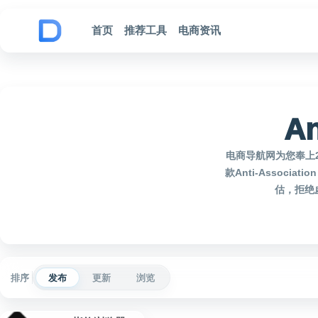
跳到内容
首页
推荐工具
电商资讯
An
电商导航网为您奉上20
款Anti-Assoc
估，拒绝虚
排序
发布
更新
浏览