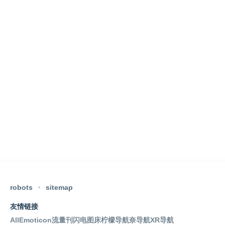
robots
sitemap
友情链接
AllEmoticon
流量刊
闪电图床
柠檬导航
奈导航
XR导航