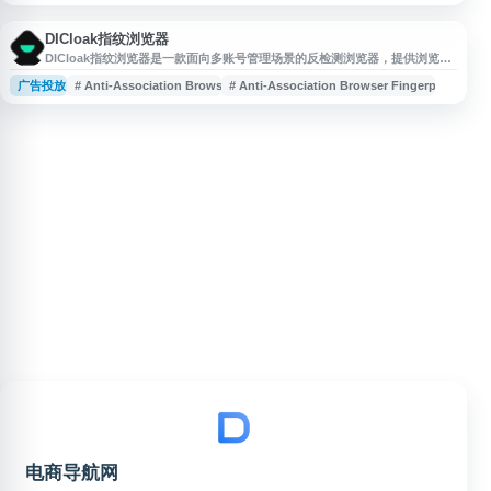
DICloak指纹浏览器
DICloak指纹浏览器是一款面向多账号管理场景的反检测浏览器，提供浏览器
指纹隔离、匿名环境配置和账号关联风险降低等功能。适用于跨境电商、社媒
广告投放
# Anti-Association Browser
# Anti-Association Browser Fingerprint
运营、广告投放等需要多账号协作与环境管理的业务，帮助用户提升账号管理
效率与隐私保护能力。
电商导航网