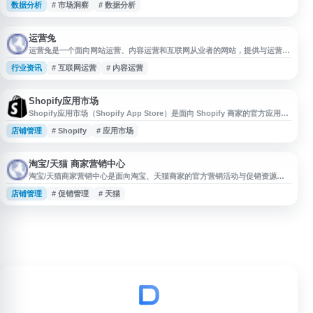
数据分析
# 市场洞察
# 数据分析
国内电商、跨境电商、店群卖家及精细化运营团队，在选品、测款、补货、砍
品等环节提供数据参考，帮助卖家减少主观决策和试错成本。工具本身不能保
证打造爆品，但可作为电商运营中评估市场需求、竞争情况和商品潜力的辅助
资源。
运营兔
运营兔是一个面向网站运营、内容运营和互联网从业者的网站，提供与运营方
法、工具资源、行业信息等相关的内容整理与入口服务，适合需要查找运营资
行业资讯
# 互联网运营
# 内容运营
料、提升工作效率或了解相关资源的用户参考使用。
Shopify应用市场
Shopify应用市场（Shopify App Store）是面向 Shopify 商家的官方应用平
台，提供经过 Shopify 审核的各类应用，用于扩展和优化在线商店功能。平
店铺管理
# Shopify
# 应用市场
台涵盖营销推广、店铺设计、订单履约、客户服务、数据分析、库存管理等应
用类别，帮助商家根据业务需求定制店铺、提升运营效率并支持业务增长。
淘宝/天猫 商家营销中心
淘宝/天猫商家营销中心是面向淘宝、天猫商家的官方营销活动与促销资源入
口，提供平台活动报名、营销玩法查看、活动规则说明、资源位信息及相关运
店铺管理
# 促销管理
# 天猫
营工具。商家可通过该页面了解最新招商活动、参与条件、时间安排和操作指
引，辅助店铺进行活动规划、促销管理与流量获取。