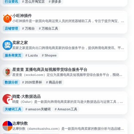
行业资讯
# 怎么开淘宝店
# 拼多多
推广、运营工具推荐、培训课程、行业资讯和实操经验等内容，帮助卖家获取
电商运营干货、学习经营方法并了解行业动态。
小旺神插件
小旺神插件是一款面向电商运营人员的浏览器辅助工具，专注于提升淘宝、天
猫等电商平台的运营效率。该插件提供主图批量下载、市场数据分析、商品评
店铺管理
# 万相台
# 万相台工具
价透视等功能，帮助商家快速获取竞品信息和市场洞察。 核心功能包括万相
台无界版的批量操作支持，可实现批量推广、批量添加关键词等自动化操作，
显著减少重复性手工劳动。插件还提供关键词优化建议和数据分析工具，辅助
商家制定推广策略和优
卖家之家
卖家之家是面向出口跨境电商卖家的综合服务平台，提供跨境电商资讯、平台
动态、运营工具、测评黑名单及服务商资源等内容，覆盖亚马逊、TikTok、
服务商黄页
# Lazda
# Shopee
Shopee、Lazada、Shopify、独立站等领域，帮助卖家了解行业信息、提升
运营效率并对接跨境电商相关资源。
星查查 直播电商及短视频带货综合服务平台
星查查（xcckol.com）定位为直播电商及短视频带货综合服务平台，围绕达
人、商品、直播和短视频带货等场景提供信息查询与运营参考服务。网站资料
数据分析
# 2026世界杯
# 商品分析
同时包含2026世界杯赛事直播入口、赛程对阵、比分数据及比赛动态等内容，
方便用户按需获取相关信息。
鸥鹭-大数据选品
鸥鹭（Oalur）是一款面向跨境电商卖家的亚马逊大数据选品与运营工具，提
供选品分析、关键词研究、关键词优化、市场数据查询及相关插件服务，帮助
关键词工具
# amazon关键词
# Amazon工具
卖家了解亚马逊平台商品趋势、竞争情况和运营机会。适合从事 Amazon 选
品、Listing 优化和跨境电商运营的用户参考使用。
达摩快数
达摩快数（damokuaishu.com）是一款面向电商卖家的数据分析与选品辅助
工具，主要用于市场洞察、类目趋势判断、商品机会筛选和运营复盘。它适合